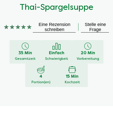
Thai-Spargelsuppe
Eine Rezension
Stelle eine
Keine
schreiben
Frage
Bewertungen
für
dieses
recipe
35 Min
Einfach
20 Min
abgegeben
Gesamtzeit
Schwierigkeit
Vorbereitung
4
15 Min
Portion(en)
Kochzeit