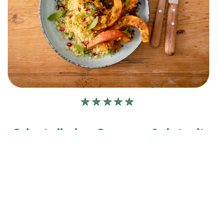
Keine
Bewertungen
für
Orientalischer Couscous Salat mit
dieses
recipe
Kürbisspalten
abgegeben
30 Min
Einfach
15 Min
2
Portionen