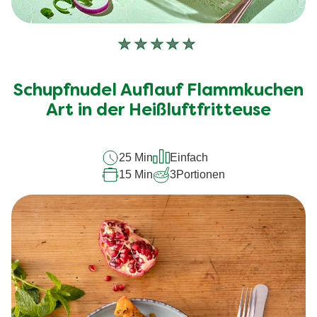
Keine
Bewertungen
für
Schupfnudel Auflauf Flammkuchen
dieses
recipe
Art in der Heißluftfritteuse
abgegeben
25 Min
Einfach
15 Min
3
Portionen