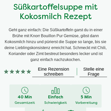
Süßkartoffelsuppe mit
Kokosmilch Rezept
Geht ganz einfach: Die Süßkartoffeln garst du in einer
Brühe mit Knorr Bouillon Pur Gemüse, gibst dann
Kokosmilch hinzu und pürierst die Suppe so lange, bis sie
deine Lieblingskonsistenz erreicht hat. Schmeckt mit Chili,
Koriander oder Zimt bestreut besonders lecker und ist
ganz einfach nachzukochen.
Eine Rezension
Stelle eine
Keine
schreiben
Frage
Bewertungen
für
dieses
recipe
40 Min
Einfach
5 Min
abgegeben
Gesamtzeit
Schwierigkeit
Vorbereitung