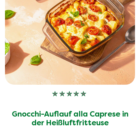
Keine
Bewertungen
für
Gnocchi-Auflauf alla Caprese in
dieses
recipe
der Heißluftfritteuse
abgegeben