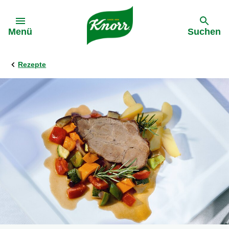
Gehe zu:
Menü
Suchen
Rezepte