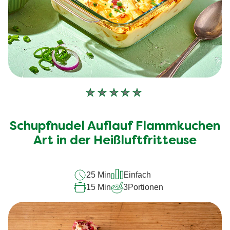
Keine
Bewertungen
für
Schupfnudel Auflauf Flammkuchen
dieses
recipe
Art in der Heißluftfritteuse
abgegeben
25 Min
Einfach
15 Min
3
Portionen