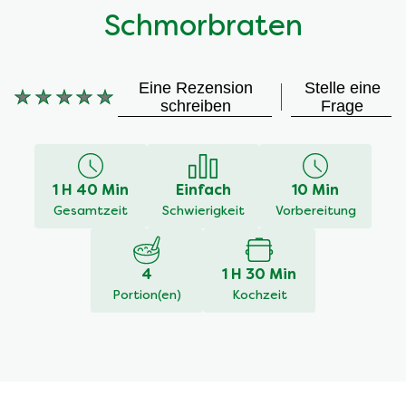
Schmorbraten
Eine Rezension
Stelle eine
Keine
schreiben
Frage
Bewertungen
für
dieses
recipe
1 H 40 Min
Einfach
10 Min
abgegeben
Gesamtzeit
Schwierigkeit
Vorbereitung
4
1 H 30 Min
Portion(en)
Kochzeit