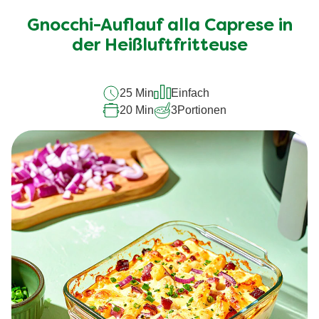
für
Gnocchi-Auflauf alla Caprese in
dieses
recipe
der Heißluftfritteuse
abgegeben
25 Min
Einfach
20 Min
3
Portionen