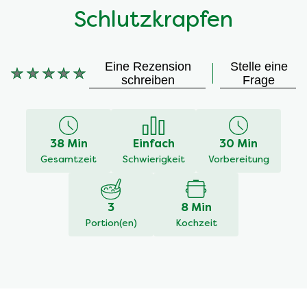
Schlutzkrapfen
Eine Rezension
Stelle eine
Keine
schreiben
Frage
Bewertungen
für
dieses
recipe
38 Min
Einfach
30 Min
abgegeben
Gesamtzeit
Schwierigkeit
Vorbereitung
3
8 Min
Portion(en)
Kochzeit