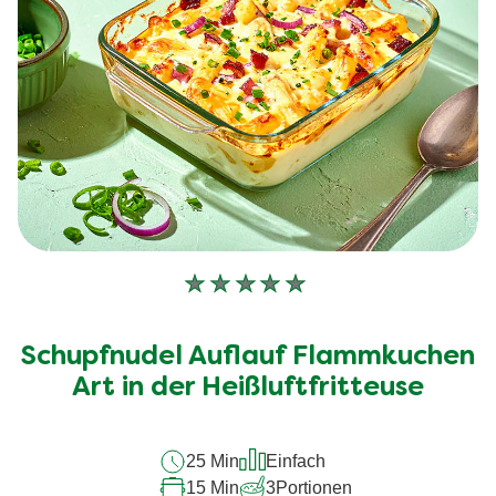
Keine
Bewertungen
für
Schupfnudel Auflauf Flammkuchen
dieses
recipe
Art in der Heißluftfritteuse
abgegeben
25 Min
Einfach
15 Min
3
Portionen