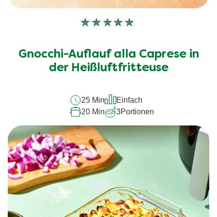
Keine
Bewertungen
für
Gnocchi-Auflauf alla Caprese in
dieses
recipe
der Heißluftfritteuse
abgegeben
25 Min
Einfach
20 Min
3
Portionen