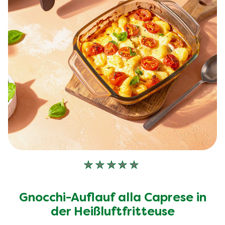
Keine
Bewertungen
für
Gnocchi-Auflauf alla Caprese in
dieses
der Heißluftfritteuse
recipe