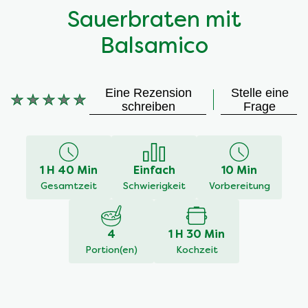
Sauerbraten mit
Balsamico
Eine Rezension
Stelle eine
schreiben
Frage
Keine
Bewertungen
für
dieses
1 H 40 Min
Einfach
10 Min
recipe
Gesamtzeit
Schwierigkeit
Vorbereitung
abgegeben
4
1 H 30 Min
Portion(en)
Kochzeit