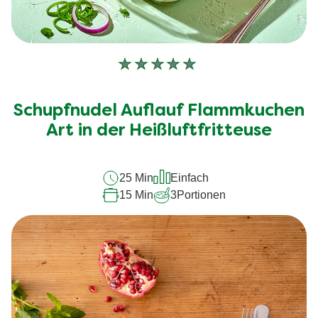
Keine
Bewertungen
für
Schupfnudel Auflauf Flammkuchen
dieses
Art in der Heißluftfritteuse
recipe
abgegeben
25 Min
Einfach
15 Min
3
Portionen