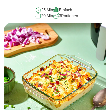
abgegeben
25 Min
Einfach
20 Min
3
Portionen