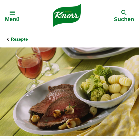
Gehe zu:
Menü
Suchen
Rezepte