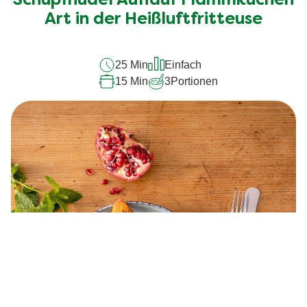
Schupfnudel Auflauf Flammkuchen
dieses
recipe
Art in der Heißluftfritteuse
abgegeben
25 Min
Einfach
15 Min
3
Portionen