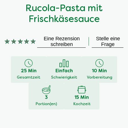
Rucola-Pasta mit
Frischkäsesauce
Eine Rezension
Stelle eine
Keine
schreiben
Frage
Bewertungen
für
dieses
recipe
25 Min
Einfach
10 Min
abgegeben
Gesamtzeit
Schwierigkeit
Vorbereitung
3
15 Min
Portion(en)
Kochzeit