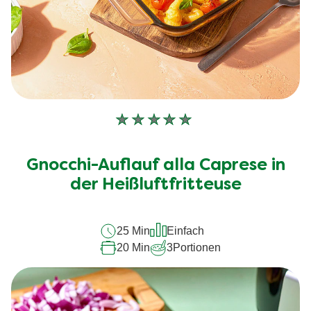
Keine
Bewertungen
für
Gnocchi-Auflauf alla Caprese in
dieses
recipe
der Heißluftfritteuse
abgegeben
25 Min
Einfach
20 Min
3
Portionen