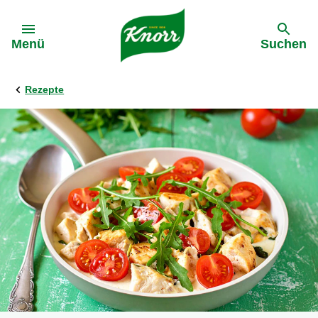
Gehe zu:
Menü
Suchen
Rezepte