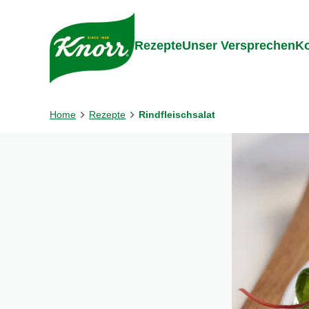
Gehe zu:
Inhalt
Footer
Suc
Rezepte
Unser Versprechen
Ko
Home
Rezepte
Rindfleischsalat