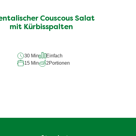
entalischer Couscous Salat
mit Kürbisspalten
30 Min
Einfach
15 Min
2
Portionen