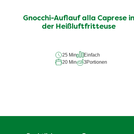
Gnocchi-Auflauf alla Caprese i
der Heißluftfritteuse
25 Min
Einfach
20 Min
3
Portionen