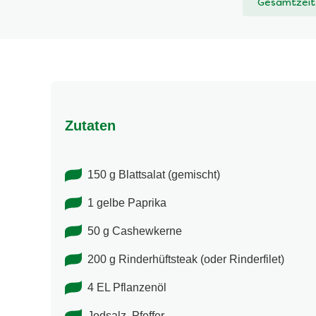
Gesamtzeit
abgegeben
Zutaten
150 g Blattsalat (gemischt)
1 gelbe Paprika
50 g Cashewkerne
200 g Rinderhüftsteak (oder Rinderfilet)
4 EL Pflanzenöl
Jodsalz, Pfeffer