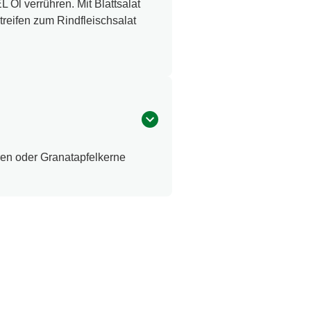
Öl verrühren. Mit Blattsalat
reifen zum Rindfleischsalat
en oder Granatapfelkerne