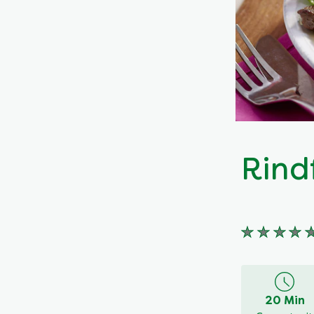
Rind
Keine
Bewertung
für
dieses
20 Min
recipe