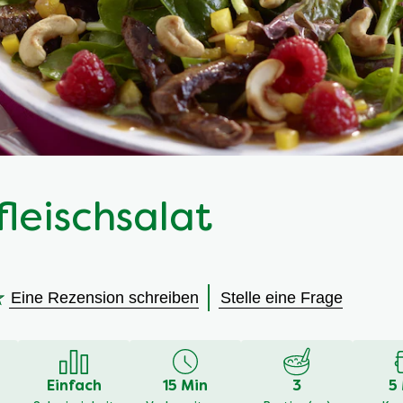
fleischsalat
Eine Rezension schreiben
Stelle eine Frage
en
Einfach
15 Min
3
5