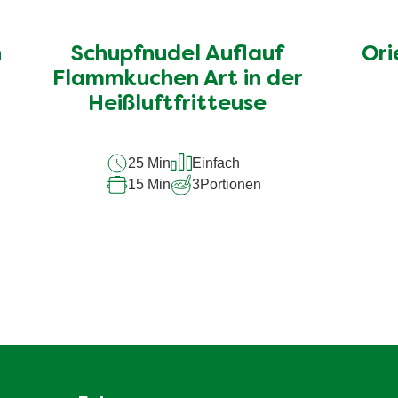
n
Schupfnudel Auflauf
Ori
Flammkuchen Art in der
Heißluftfritteuse
25 Min
Einfach
15 Min
3
Portionen