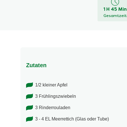
dieses
1 H 45 Min
recipe
Gesamtzeit
abgegeben
Zutaten
1/2 kleiner Apfel
3 Frühlingszwiebeln
3 Rinderrouladen
3 - 4 EL Meerrettich (Glas oder Tube)