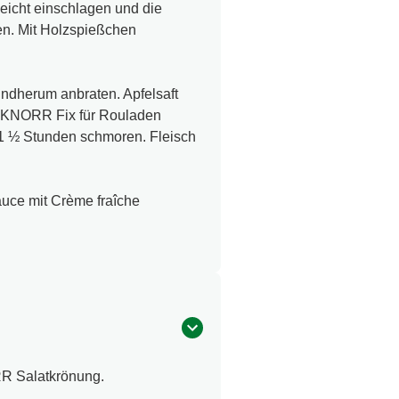
leicht einschlagen und die
en. Mit Holzspießchen
undherum anbraten. Apfelsaft
t KNORR Fix für Rouladen
 1 ½ Stunden schmoren. Fleisch
uce mit Crème fraîche
RR Salatkrönung.