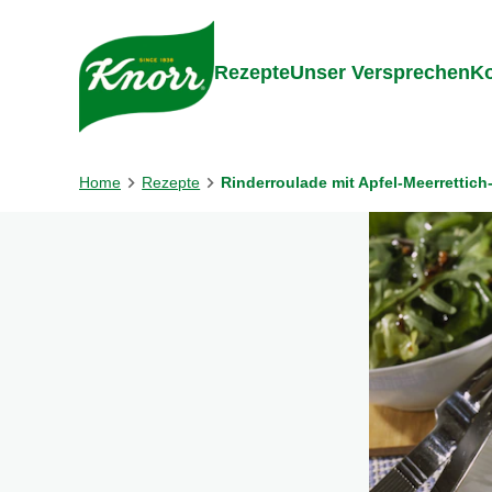
Gehe zu:
Inhalt
Footer
Suc
Rezepte
Unser Versprechen
Ko
Home
Rezepte
Rinderroulade mit Apfel-Meerrettich