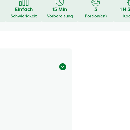
Einfach
15 Min
3
1 H 
Schwierigkeit
Vorbereitung
Portion(en)
Koc