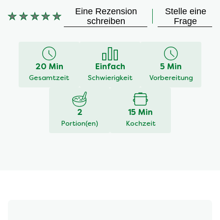
Eine Rezension
Stelle eine
Keine
schreiben
Frage
Bewertungen
für
dieses
recipe
20 Min
Einfach
5 Min
abgegeben
Gesamtzeit
Schwierigkeit
Vorbereitung
2
15 Min
Portion(en)
Kochzeit