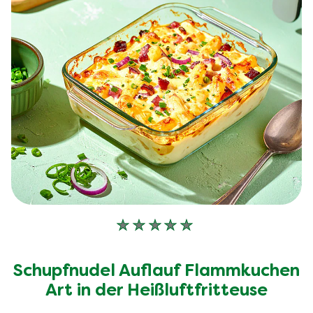
Keine
Bewertungen
für
Schupfnudel Auflauf Flammkuchen
dieses
recipe
Art in der Heißluftfritteuse
abgegeben