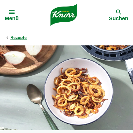
Gehe zu:
Menü
Suchen
Rezepte