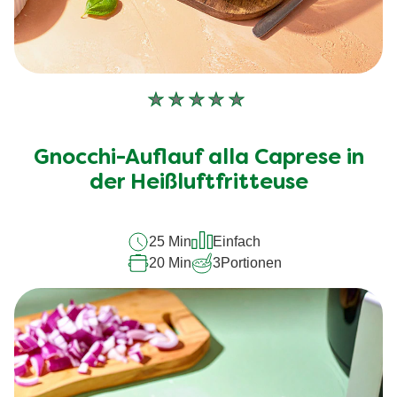
Keine
Bewertungen
für
Gnocchi-Auflauf alla Caprese in
dieses
recipe
der Heißluftfritteuse
abgegeben
25 Min
Einfach
20 Min
3
Portionen