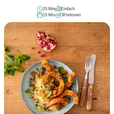
25 Min
Einfach
15 Min
3
Portionen