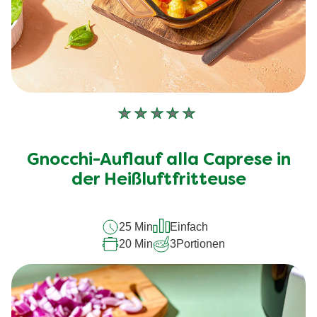
Keine
Bewertungen
für
Gnocchi-Auflauf alla Caprese in
dieses
recipe
der Heißluftfritteuse
abgegeben
25 Min
Einfach
20 Min
3
Portionen