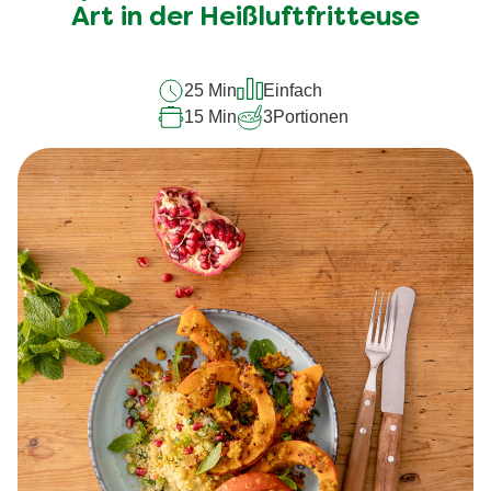
recipe
Art in der Heißluftfritteuse
abgegeben
25 Min
Einfach
15 Min
3
Portionen