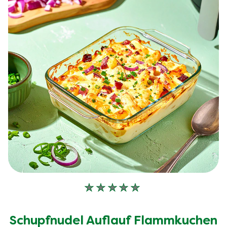
Keine
Bewertungen
für
Schupfnudel Auflauf Flammkuchen
dieses