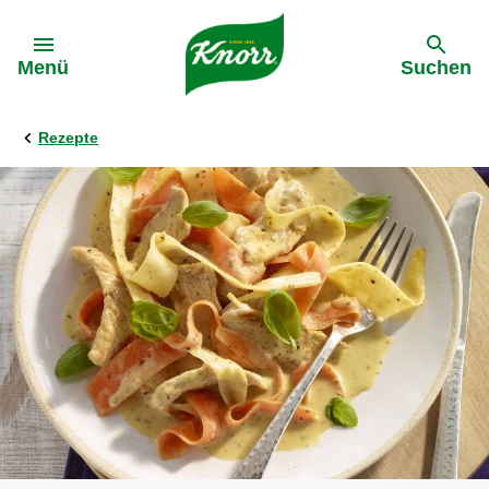
Gehe zu:
Menü
Suchen
Rezepte