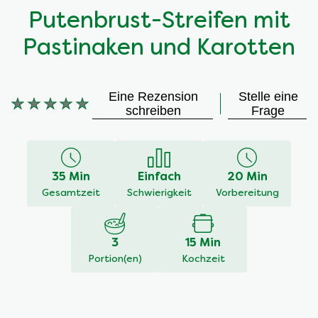
Putenbrust-Streifen mit
Pastinaken und Karotten
Eine Rezension
Stelle eine
Keine
schreiben
Frage
Bewertungen
für
dieses
recipe
35 Min
Einfach
20 Min
abgegeben
Gesamtzeit
Schwierigkeit
Vorbereitung
3
15 Min
Portion(en)
Kochzeit