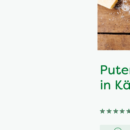
Pute
in K
Keine
Bewertung
für