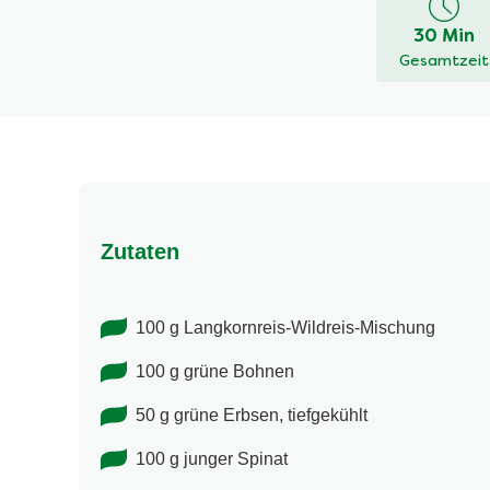
dieses
30 Min
recipe
Gesamtzeit
abgegeben
Zutaten
100 g Langkornreis-Wildreis-Mischung
100 g grüne Bohnen
50 g grüne Erbsen, tiefgekühlt
100 g junger Spinat