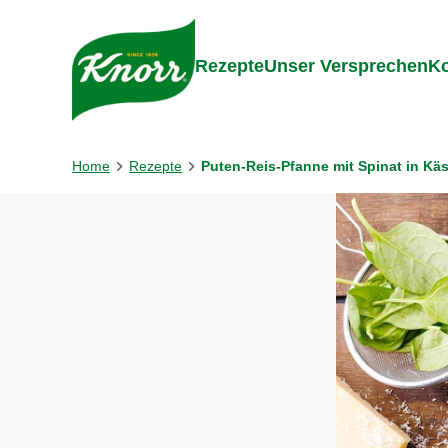
Gehe zu:
Inhalt
Footer
Suc
Rezepte
Unser Versprechen
Ko
Home
Rezepte
Puten-Reis-Pfanne mit Spinat in Kä