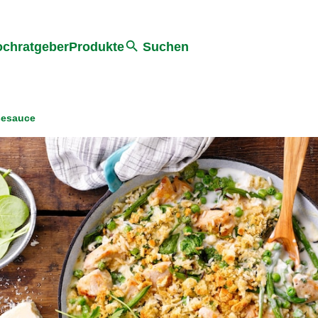
he
chratgeber
Produkte
Suchen
sesauce