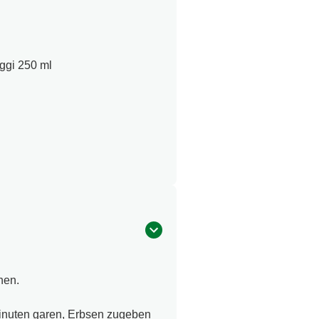
ggi 250 ml
hen.
nuten garen, Erbsen zugeben