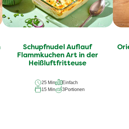
n
Schupfnudel Auflauf
Ori
Flammkuchen Art in der
Heißluftfritteuse
25 Min
Einfach
15 Min
3
Portionen