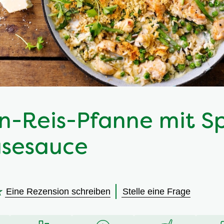
n-Reis-Pfanne mit S
äsesauce
Eine Rezension schreiben
Stelle eine Frage
en