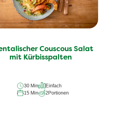
entalischer Couscous Salat
mit Kürbisspalten
30 Min
Einfach
15 Min
2
Portionen