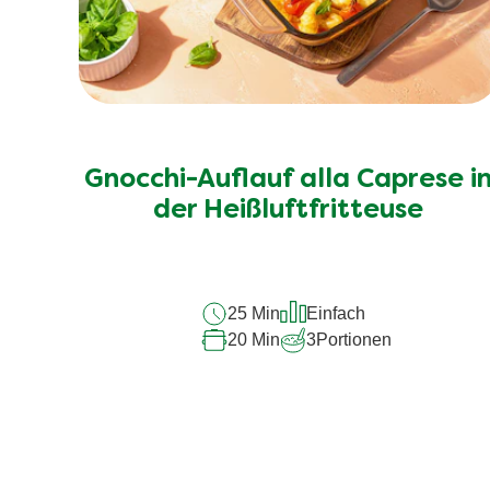
Gnocchi-Auflauf alla Caprese i
der Heißluftfritteuse
25 Min
Einfach
20 Min
3
Portionen