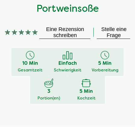
Portweinsoße
Eine Rezension
Stelle eine
Keine
schreiben
Frage
Bewertungen
für
dieses
recipe
10 Min
Einfach
5 Min
abgegeben
Gesamtzeit
Schwierigkeit
Vorbereitung
3
5 Min
Portion(en)
Kochzeit