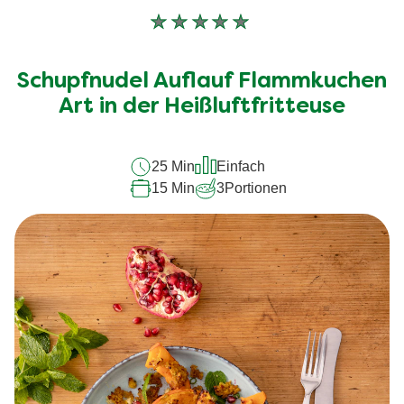
Keine
Bewertungen
für
Schupfnudel Auflauf Flammkuchen
dieses
recipe
Art in der Heißluftfritteuse
abgegeben
25 Min
Einfach
15 Min
3
Portionen