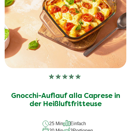
Keine
Bewertungen
für
Gnocchi-Auflauf alla Caprese in
dieses
recipe
der Heißluftfritteuse
abgegeben
25 Min
Einfach
20 Min
3
Portionen