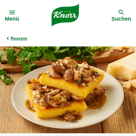
Gehe zu:
Menü
Suchen
Rezepte