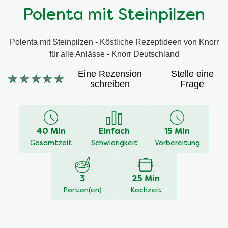
Polenta mit Steinpilzen
Polenta mit Steinpilzen - Köstliche Rezeptideen von Knorr
für alle Anlässe - Knorr Deutschland
Eine Rezension
Stelle eine
Keine
schreiben
Frage
Bewertungen
für
dieses
recipe
40 Min
Einfach
15 Min
abgegeben
Gesamtzeit
Schwierigkeit
Vorbereitung
3
25 Min
Portion(en)
Kochzeit