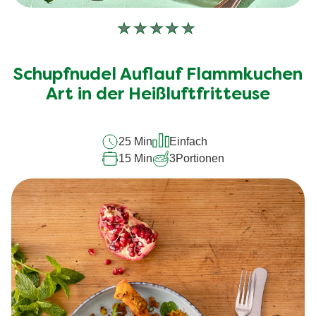
Keine
Bewertungen
für
Schupfnudel Auflauf Flammkuchen
dieses
recipe
Art in der Heißluftfritteuse
abgegeben
25 Min
Einfach
15 Min
3
Portionen