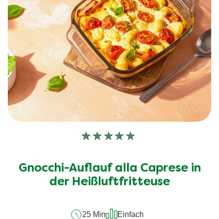
Keine
Bewertungen
für
Gnocchi-Auflauf alla Caprese in
dieses
recipe
der Heißluftfritteuse
abgegeben
25 Min
Einfach