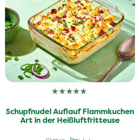
Keine
Bewertungen
für
Schupfnudel Auflauf Flammkuchen
dieses
Art in der Heißluftfritteuse
recipe
abgegeben