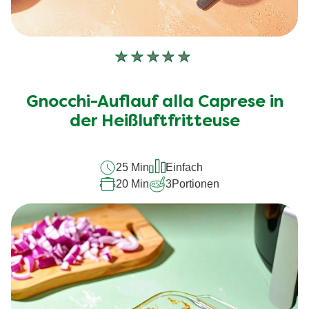
Keine
Bewertungen
für
Gnocchi-Auflauf alla Caprese in
dieses
der Heißluftfritteuse
recipe
abgegeben
25 Min
Einfach
20 Min
3
Portionen