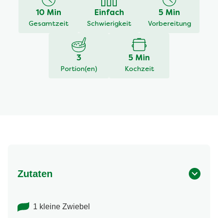
dieses
10 Min
Einfach
5 Min
Pfeffer-
Gesamtzeit
Schwierigkeit
Vorbereitung
Rahmsoße
beträgt
1.0
3
5 Min
von
Portion(en)
Kochzeit
5
aus
1
Bewertungen.
Zutaten
1 kleine Zwiebel