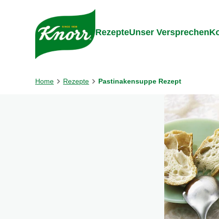
Gehe zu:
Inhalt
Footer
Suc
Rezepte
Unser Versprechen
Ko
Home
Rezepte
Pastinakensuppe Rezept