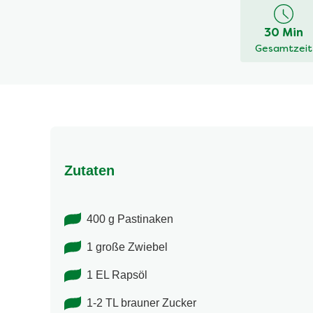
Bewertung
für
dieses
30 Min
recipe
Gesamtzeit
abgegeben
Zutaten
400 g Pastinaken
1 große Zwiebel
1 EL Rapsöl