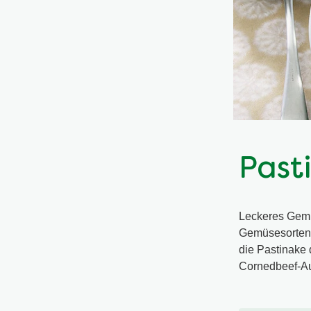
Past
Leckeres Gemüs
Gemüsesorten,
die Pastinake 
Cornedbeef-Au
Keine