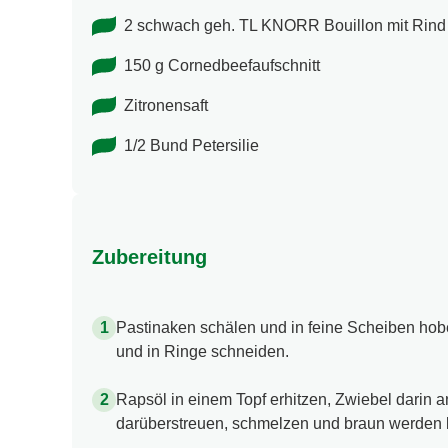
1-2 TL brauner Zucker
2 schwach geh. TL KNORR Bouillon mit Rind 
150 g Cornedbeefaufschnitt
Zitronensaft
1/2 Bund Petersilie
Zubereitung
Pastinaken schälen und in feine Scheiben hobe
und in Ringe schneiden.
Rapsöl in einem Topf erhitzen, Zwiebel darin 