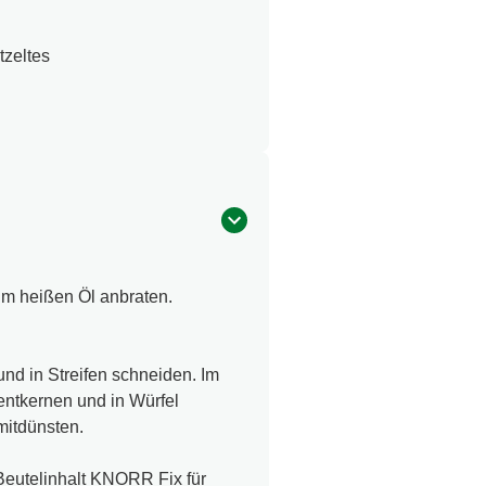
zeltes
im heißen Öl anbraten.
nd in Streifen schneiden. Im
entkernen und in Würfel
mitdünsten.
Beutelinhalt KNORR Fix für