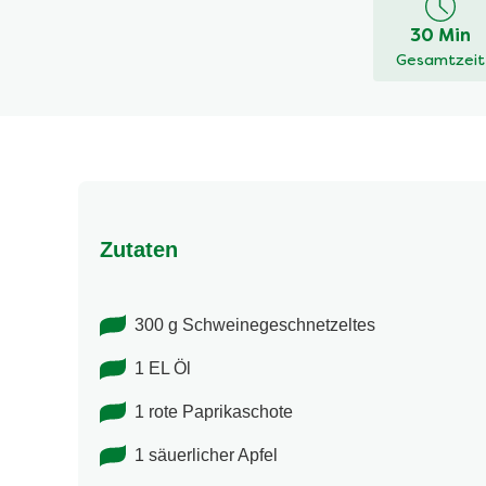
dieses
30 Min
recipe
Gesamtzeit
abgegeben
Zutaten
300 g Schweinegeschnetzeltes
1 EL Öl
1 rote Paprikaschote
1 säuerlicher Apfel