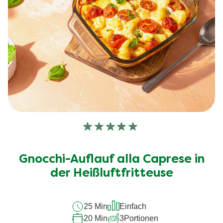
Keine
Bewertungen
für
Gnocchi-Auflauf alla Caprese in
dieses
recipe
der Heißluftfritteuse
abgegeben
25 Min
Einfach
20 Min
3
Portionen