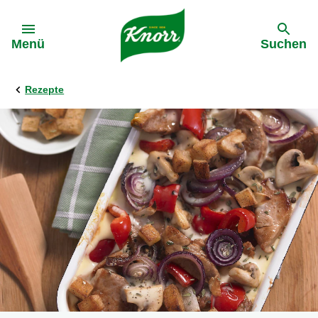
Gehe zu:
Menü
Suchen
Rezepte