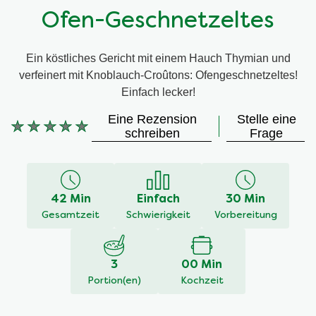
Ofen-Geschnetzeltes
Ein köstliches Gericht mit einem Hauch Thymian und
verfeinert mit Knoblauch-Croûtons: Ofengeschnetzeltes!
Einfach lecker!
Eine Rezension
Stelle eine
Keine
schreiben
Frage
Bewertungen
für
dieses
recipe
42 Min
Einfach
30 Min
abgegeben
Gesamtzeit
Schwierigkeit
Vorbereitung
3
00 Min
Portion(en)
Kochzeit