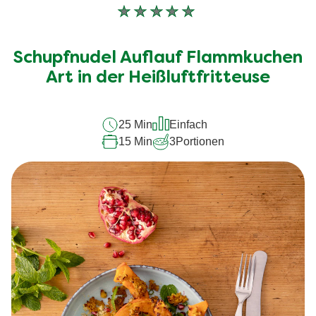
Keine
Bewertungen
für
Schupfnudel Auflauf Flammkuchen
dieses
recipe
Art in der Heißluftfritteuse
abgegeben
25 Min
Einfach
15 Min
3
Portionen