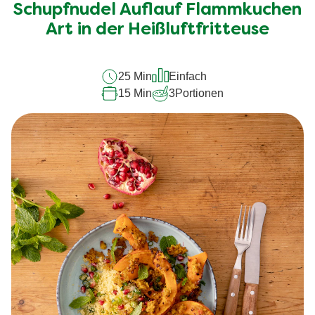
Schupfnudel Auflauf Flammkuchen
dieses
recipe
Art in der Heißluftfritteuse
abgegeben
25 Min
Einfach
15 Min
3
Portionen