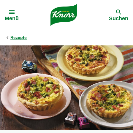
Gehe zu:
Menü
Suchen
Rezepte