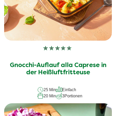
Keine
Bewertungen
für
Gnocchi-Auflauf alla Caprese in
dieses
recipe
der Heißluftfritteuse
abgegeben
25 Min
Einfach
20 Min
3
Portionen