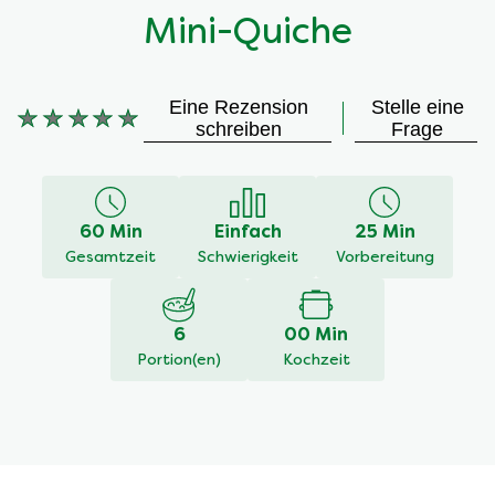
Mini-Quiche
Eine Rezension
Stelle eine
Keine
schreiben
Frage
Bewertungen
für
dieses
recipe
60 Min
Einfach
25 Min
abgegeben
Gesamtzeit
Schwierigkeit
Vorbereitung
6
00 Min
Portion(en)
Kochzeit