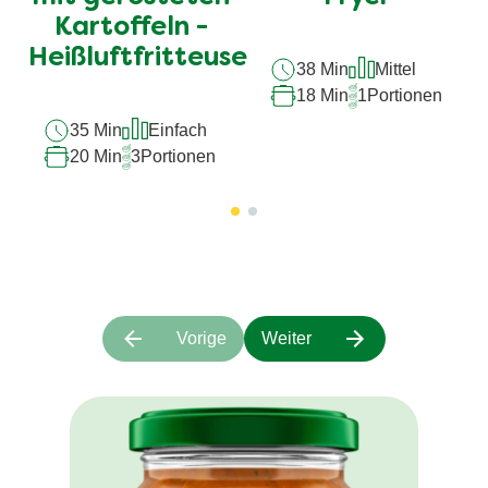
Kartoffeln -
Heißluftfritteuse
38 Min
Mittel
18 Min
1
Portionen
35 Min
Einfach
20 Min
3
Portionen
Vorige
Weiter