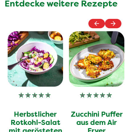
Entdecke weitere Rezepte
Keine
Keine
Bewertungen
Bewertungen
für
für
Herbstlicher
Zucchini Puffer
dieses
dieses
recipe
recipe
Rotkohl-Salat
aus dem Air
abgegeben
abgegeben
mit gerösteten
Fryer