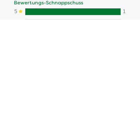
Bewertungs-Schnappschuss
5
1
4
3
2
1
Eine Rezension schreiben
Stelle eine Frage
1
Bewertungen
Anzeige
1-1
von
1