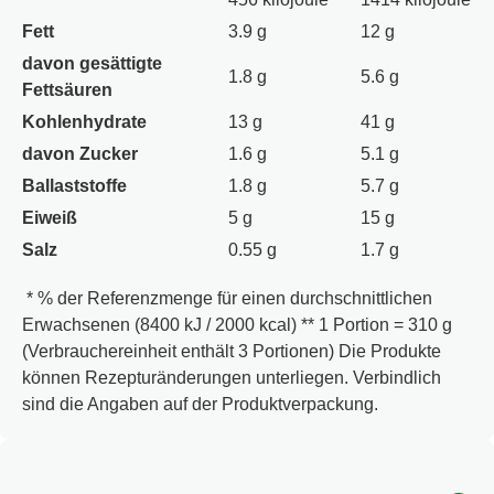
Fett
3.9 g
12 g
davon gesättigte
1.8 g
5.6 g
Fettsäuren
Kohlenhydrate
13 g
41 g
davon Zucker
1.6 g
5.1 g
Ballaststoffe
1.8 g
5.7 g
Eiweiß
5 g
15 g
Salz
0.55 g
1.7 g
* % der Referenzmenge für einen durchschnittlichen
Erwachsenen (8400 kJ / 2000 kcal) ** 1 Portion = 310 g
(Verbrauchereinheit enthält 3 Portionen) Die Produkte
können Rezepturänderungen unterliegen. Verbindlich
sind die Angaben auf der Produktverpackung.