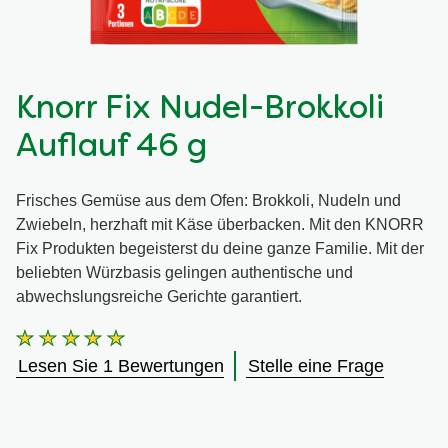
Knorr Fix Nudel-Brokkoli
Auflauf 46 g
Frisches Gemüse aus dem Ofen: Brokkoli, Nudeln und
Zwiebeln, herzhaft mit Käse überbacken. Mit den KNORR
Fix Produkten begeisterst du deine ganze Familie. Mit der
beliebten Würzbasis gelingen authentische und
abwechslungsreiche Gerichte garantiert.
Die
durchschnittliche
Lesen Sie 1 Bewertungen
Stelle eine Frage
Bewertung
dieses
Knorr
Fix