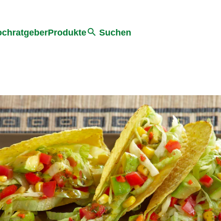
he
chratgeber
Produkte
Suchen