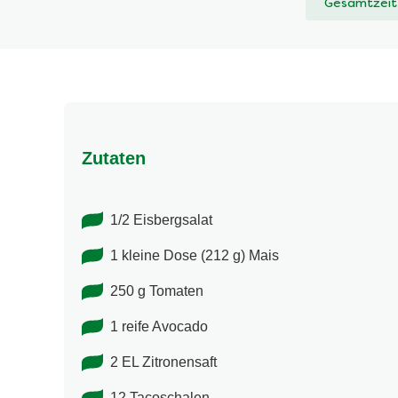
Gesamtzeit
abgegeben
Zutaten
1/2 Eisbergsalat
1 kleine Dose (212 g) Mais
250 g Tomaten
1 reife Avocado
2 EL Zitronensaft
12 Tacoschalen