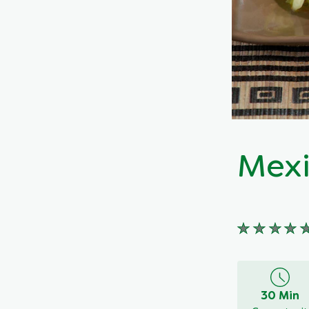
Mexi
Keine
Bewertung
für
dieses
30 Min
recipe