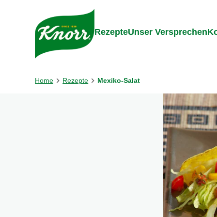
Gehe zu:
Inhalt
Footer
Suc
Rezepte
Unser Versprechen
Ko
Home
Rezepte
Mexiko-Salat