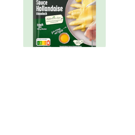
Knorr Feinschmecker
Sauce Hollandaise
klassisch ergibt 250 ml