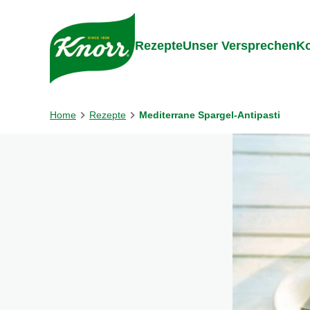
Gehe zu:
Inhalt
Footer
Suc
Rezepte
Unser Versprechen
Ko
Home
Rezepte
Mediterrane Spargel-Antipasti