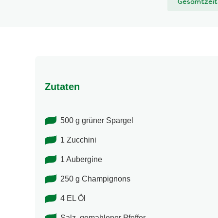
Gesamtzeit
abgegeben
Zutaten
500 g grüner Spargel
1 Zucchini
1 Aubergine
250 g Champignons
4 EL Öl
Salz, gemahlener Pfeffer