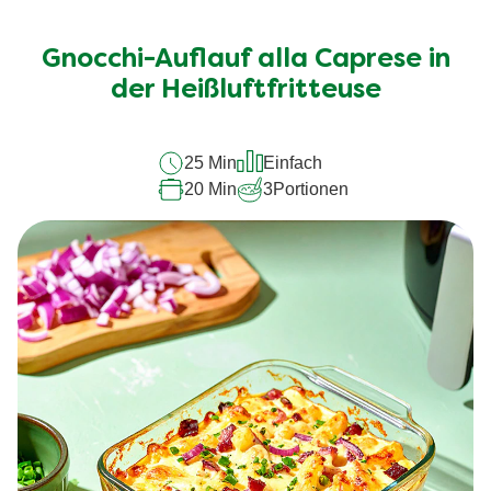
Bewertungen
für
Gnocchi-Auflauf alla Caprese in
dieses
recipe
der Heißluftfritteuse
abgegeben
25 Min
Einfach
20 Min
3
Portionen