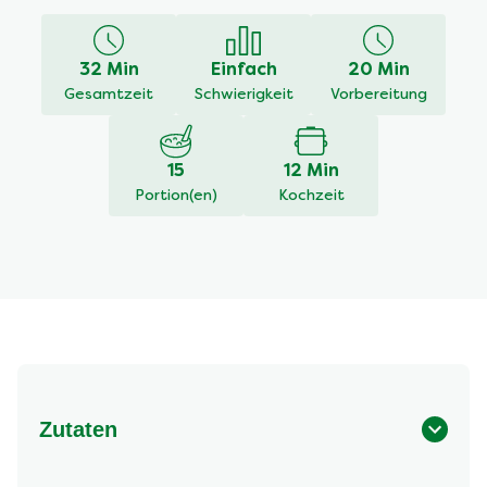
für
dieses
recipe
32 Min
Einfach
20 Min
abgegeben
Gesamtzeit
Schwierigkeit
Vorbereitung
15
12 Min
Portion(en)
Kochzeit
Zutaten