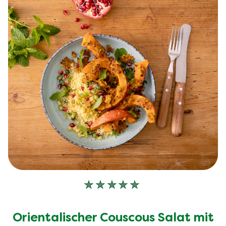
Keine
Bewertungen
für
Orientalischer Couscous Salat mit
dieses