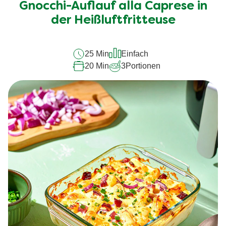
Gnocchi-Auflauf alla Caprese in
dieses
recipe
der Heißluftfritteuse
abgegeben
25 Min
Einfach
20 Min
3
Portionen