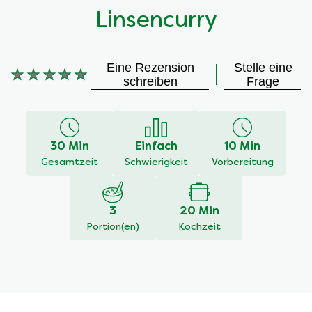
Linsencurry
Eine Rezension
Stelle eine
Keine
schreiben
Frage
Bewertungen
für
dieses
recipe
30 Min
Einfach
10 Min
abgegeben
Gesamtzeit
Schwierigkeit
Vorbereitung
3
20 Min
Portion(en)
Kochzeit