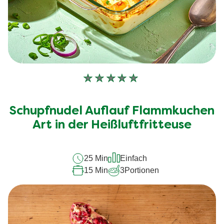
Keine
Bewertungen
für
Schupfnudel Auflauf Flammkuchen
dieses
recipe
Art in der Heißluftfritteuse
abgegeben
25 Min
Einfach
15 Min
3
Portionen