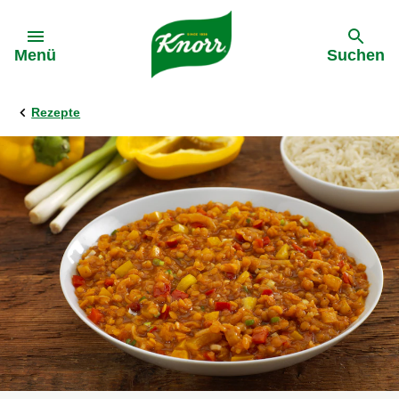
Gehe zu:
Menü
Suchen
Rezepte