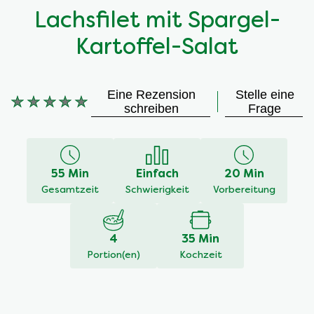
Lachsfilet mit Spargel-
Kartoffel-Salat
Eine Rezension
Stelle eine
Keine
schreiben
Frage
Bewertungen
für
dieses
recipe
55 Min
Einfach
20 Min
abgegeben
Gesamtzeit
Schwierigkeit
Vorbereitung
4
35 Min
Portion(en)
Kochzeit