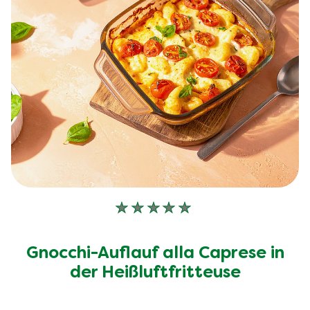
Keine
Bewertungen
für
Gnocchi-Auflauf alla Caprese in
dieses
recipe
der Heißluftfritteuse
abgegeben