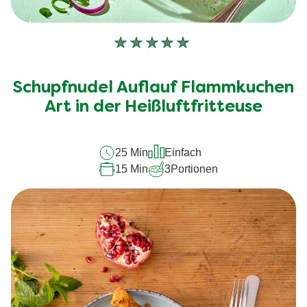
Keine
Bewertungen
für
Schupfnudel Auflauf Flammkuchen
dieses
recipe
Art in der Heißluftfritteuse
abgegeben
25 Min
Einfach
15 Min
3
Portionen