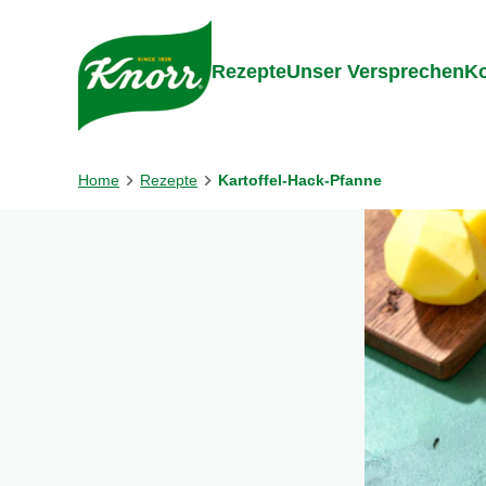
Gehe zu:
Inhalt
Footer
Suc
Rezepte
Unser Versprechen
Ko
Home
Rezepte
Kartoffel-Hack-Pfanne