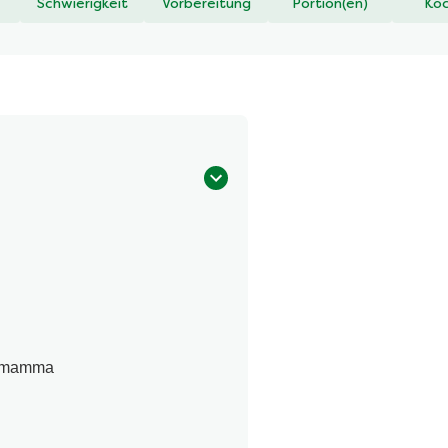
Schwierigkeit
Vorbereitung
Portion(en)
Koc
a mamma