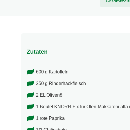
Gesamtzeit
abgegeben
Zutaten
600 g Kartoffeln
250 g Rinderhackfleisch
2 EL Olivenöl
1 Beutel KNORR Fix für Ofen-Makkaroni all
1 rote Paprika
1/2 Chilischote