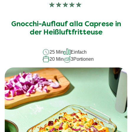
Keine
Bewertungen
für
Gnocchi-Auflauf alla Caprese in
dieses
recipe
der Heißluftfritteuse
abgegeben
25 Min
Einfach
20 Min
3
Portionen