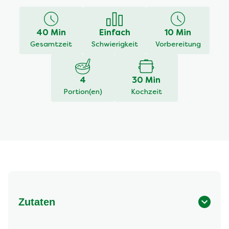
für
dieses
recipe
40 Min
Einfach
10 Min
abgegeben
Gesamtzeit
Schwierigkeit
Vorbereitung
4
30 Min
Portion(en)
Kochzeit
Zutaten