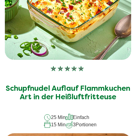
Keine
Bewertungen
für
Schupfnudel Auflauf Flammkuchen
dieses
recipe
Art in der Heißluftfritteuse
abgegeben
25 Min
Einfach
15 Min
3
Portionen