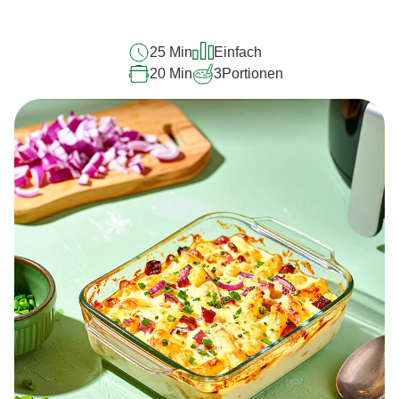
abgegeben
25 Min
Einfach
20 Min
3
Portionen