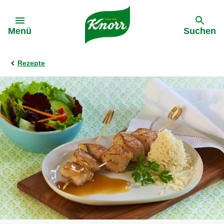
Gehe zu:
Menü
Suchen
Rezepte