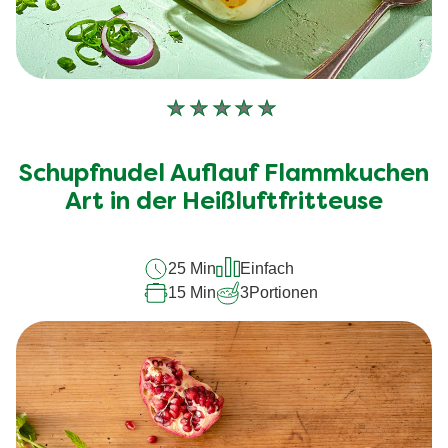
Keine
Bewertungen
für
Schupfnudel Auflauf Flammkuchen
dieses
recipe
Art in der Heißluftfritteuse
abgegeben
25 Min
Einfach
15 Min
3
Portionen