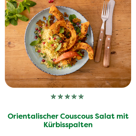
Keine
Bewertungen
für
Orientalischer Couscous Salat mit
dieses
recipe
Kürbisspalten
abgegeben