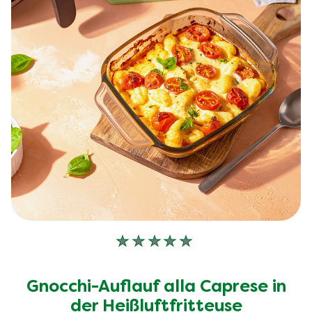
Keine
Bewertungen
für
Gnocchi-Auflauf alla Caprese in
dieses
recipe
der Heißluftfritteuse