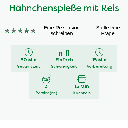
Hähnchenspieße mit Reis
Eine Rezension
Stelle eine
Keine
schreiben
Frage
Bewertungen
für
dieses
recipe
30 Min
Einfach
15 Min
abgegeben
Gesamtzeit
Schwierigkeit
Vorbereitung
3
15 Min
Portion(en)
Kochzeit