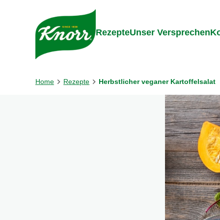
Gehe zu:
Inhalt
Footer
Suc
Rezepte
Unser Versprechen
Ko
Home
Rezepte
Herbstlicher veganer Kartoffelsalat