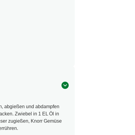
hen, abgießen und abdampfen
acken. Zwiebel in 1 EL Öl in
asser zugießen, Knorr Gemüse
errühren.