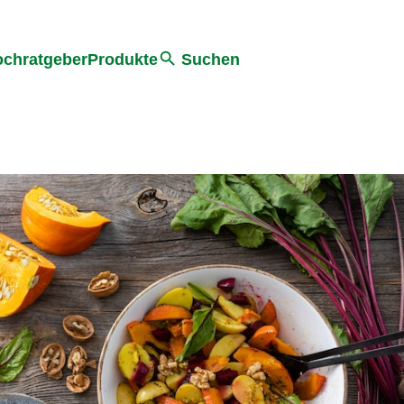
he
chratgeber
Produkte
Suchen