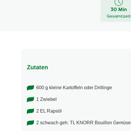
dieses
30 Min
recipe
Gesamtzeit
abgegeben
Zutaten
600 g kleine Kartoffeln oder Drillinge
1 Zwiebel
2 EL Rapsöl
2 schwach geh. TL KNORR Bouillon Gemüse