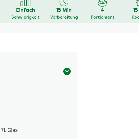
Einfach
15 Min
4
15
Schwierigkeit
Vorbereitung
Portion(en)
Koc
 7L Glas