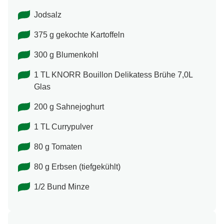
Jodsalz
375 g gekochte Kartoffeln
300 g Blumenkohl
1 TL KNORR Bouillon Delikatess Brühe 7,0L
Glas
200 g Sahnejoghurt
1 TL Currypulver
80 g Tomaten
80 g Erbsen (tiefgekühlt)
1/2 Bund Minze