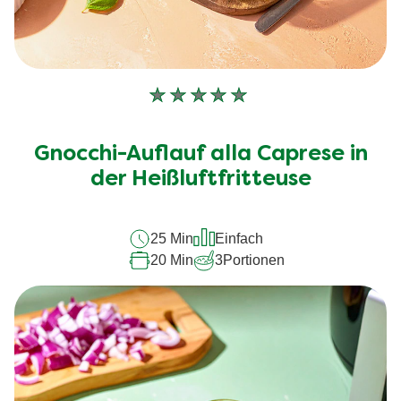
Keine
Bewertungen
für
Gnocchi-Auflauf alla Caprese in
dieses
recipe
der Heißluftfritteuse
abgegeben
25 Min
Einfach
20 Min
3
Portionen