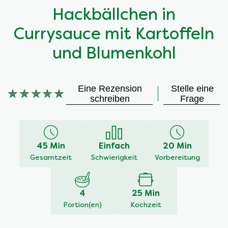
Hackbällchen in
Currysauce mit Kartoffeln
und Blumenkohl
Eine Rezension
Stelle eine
Keine
schreiben
Frage
Bewertungen
für
dieses
recipe
45 Min
Einfach
20 Min
abgegeben
Gesamtzeit
Schwierigkeit
Vorbereitung
4
25 Min
Portion(en)
Kochzeit