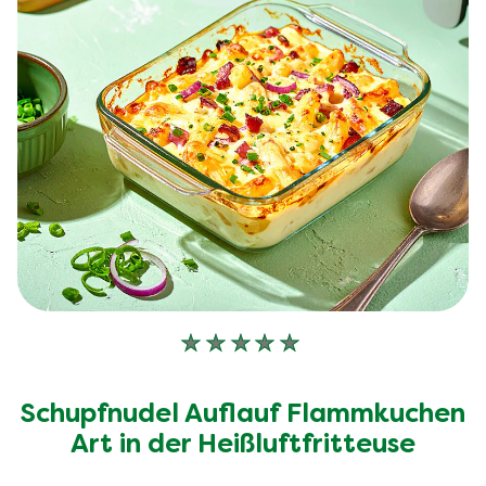
Keine
Bewertungen
für
Schupfnudel Auflauf Flammkuchen
dieses
recipe
Art in der Heißluftfritteuse
abgegeben