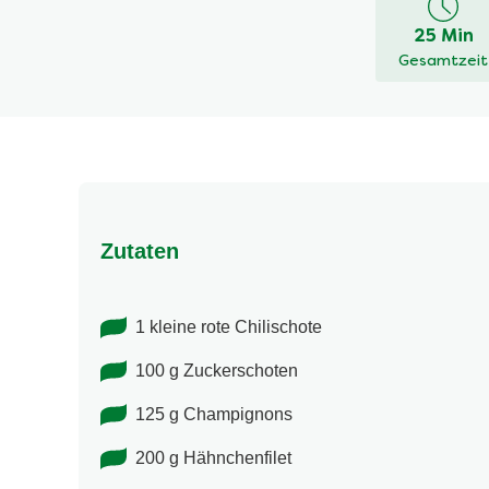
dieses
25 Min
recipe
Gesamtzeit
abgegeben
Zutaten
1 kleine rote Chilischote
100 g Zuckerschoten
125 g Champignons
200 g Hähnchenfilet