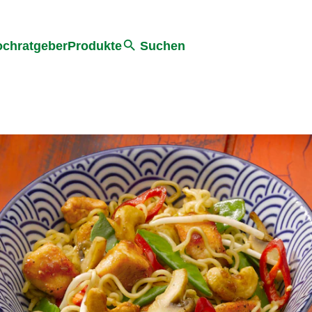
he
chratgeber
Produkte
Suchen