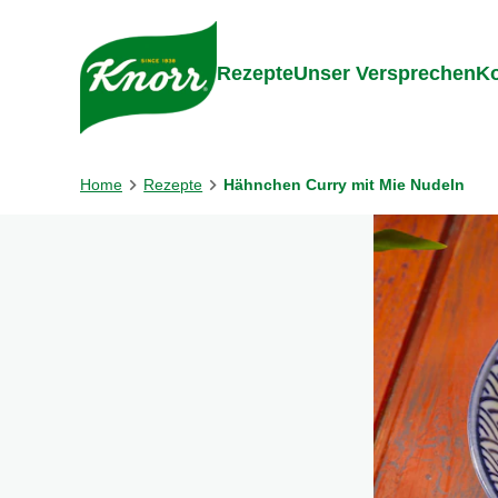
Gehe zu:
Inhalt
Footer
Suc
Rezepte
Unser Versprechen
Ko
Home
Rezepte
Hähnchen Curry mit Mie Nudeln