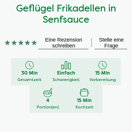
Geflügel Frikadellen in
Senfsauce
Eine Rezension
Stelle eine
schreiben
Frage
Keine
Bewertungen
für
dieses
30 Min
Einfach
15 Min
recipe
Gesamtzeit
Schwierigkeit
Vorbereitung
abgegeben
4
15 Min
Portion(en)
Kochzeit