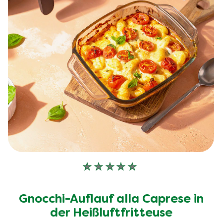
Keine
Bewertungen
für
Gnocchi-Auflauf alla Caprese in
dieses
der Heißluftfritteuse