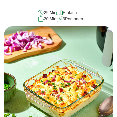
recipe
abgegeben
25 Min
Einfach
20 Min
3
Portionen