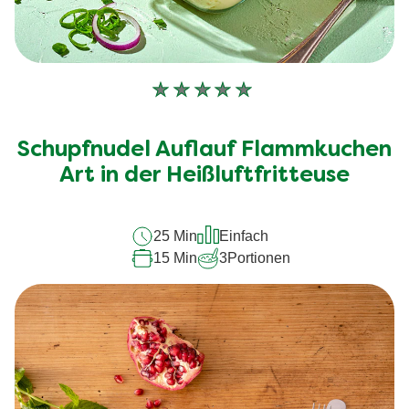
Keine
Bewertungen
für
Schupfnudel Auflauf Flammkuchen
dieses
Art in der Heißluftfritteuse
recipe
abgegeben
25 Min
Einfach
15 Min
3
Portionen