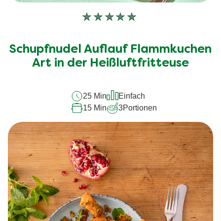
Keine
Bewertungen
für
Schupfnudel Auflauf Flammkuchen
dieses
recipe
Art in der Heißluftfritteuse
abgegeben
25 Min
Einfach
15 Min
3
Portionen