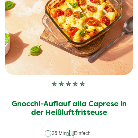
Keine
Bewertungen
für
Gnocchi-Auflauf alla Caprese in
dieses
recipe
der Heißluftfritteuse
abgegeben
25 Min
Einfach