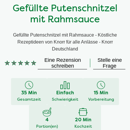
Gefüllte Putenschnitzel
mit Rahmsauce
Gefüllte Putenschnitzel mit Rahmsauce - Köstliche
Rezeptideen von Knorr für alle Anlässe - Knorr
Deutschland
Eine Rezension
Stelle eine
Keine
schreiben
Frage
Bewertungen
für
dieses
recipe
35 Min
Einfach
15 Min
abgegeben
Gesamtzeit
Schwierigkeit
Vorbereitung
4
20 Min
Portion(en)
Kochzeit