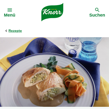
Gehe zu:
Menü
Suchen
Rezepte