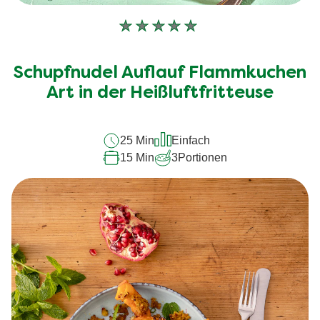
Keine
Bewertungen
für
Schupfnudel Auflauf Flammkuchen
dieses
recipe
Art in der Heißluftfritteuse
abgegeben
25 Min
Einfach
15 Min
3
Portionen