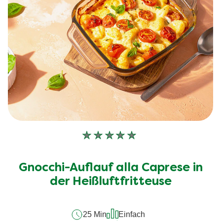
Keine
Bewertungen
für
Gnocchi-Auflauf alla Caprese in
dieses
recipe
der Heißluftfritteuse
abgegeben
25 Min
Einfach