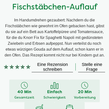
Fischstäbchen-Auflauf
Im Handumdrehen gezaubert: Nachdem du die
Fischstäbchen wie gewohnt im Ofen gebacken hast, gibst
du sie auf ein Bett aus Kartoffelpüree und Tomatensauce,
für die du Knorr Fix für Spaghetti Napoli mit gedünsteten
Zwiebeln und Erbsen aufpeppst. Nun verteilst du noch
etwas würzigen Gouda auf dem Auflauf, schon kann er in
den Ofen. Das Rezept kommt nicht nur bei Kindern gut an.
Eine Rezension
Stelle eine
Keine
schreiben
Frage
Bewertungen
für
dieses
recipe
40 Min
Einfach
20 Min
abgegeben
Gesamtzeit
Schwierigkeit
Vorbereitung