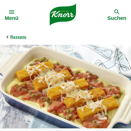
Gehe zu:
Menü
Suchen
Rezepte