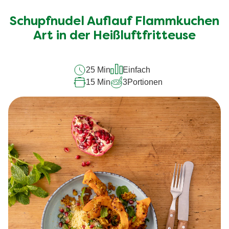
Bewertungen
für
Schupfnudel Auflauf Flammkuchen
dieses
recipe
Art in der Heißluftfritteuse
abgegeben
25 Min
Einfach
15 Min
3
Portionen