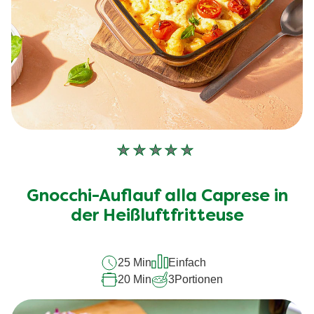
Keine
Bewertungen
für
Gnocchi-Auflauf alla Caprese in
dieses
recipe
der Heißluftfritteuse
abgegeben
25 Min
Einfach
20 Min
3
Portionen