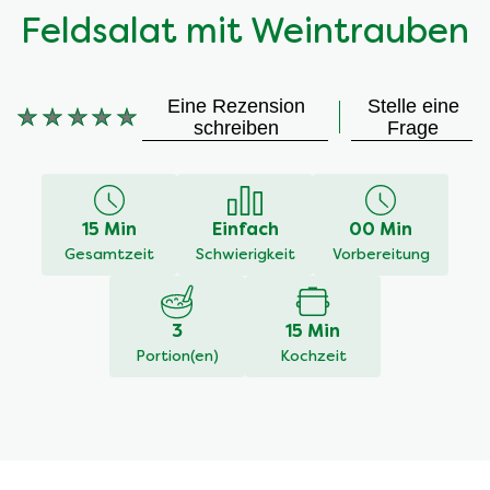
Feldsalat mit Weintrauben
Eine Rezension
Stelle eine
Keine
schreiben
Frage
Bewertungen
für
dieses
recipe
15 Min
Einfach
00 Min
abgegeben
Gesamtzeit
Schwierigkeit
Vorbereitung
3
15 Min
Portion(en)
Kochzeit