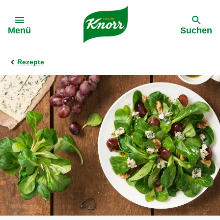
Gehe zu:
Menü
Suchen
Rezepte