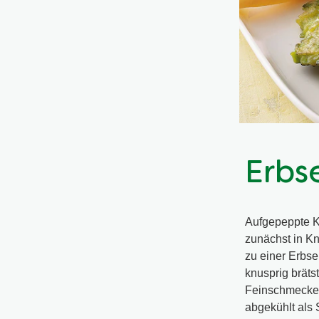
Erbs
Aufgepeppte Ka
zunächst in Kn
zu einer Erbse
knusprig bräts
Feinschmecker
abgekühlt als 