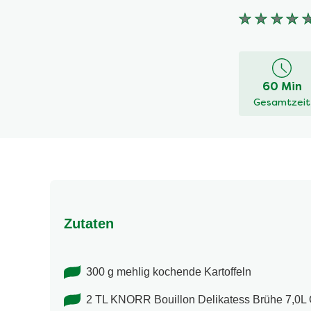
Keine
Bewertung
für
dieses
60 Min
recipe
Gesamtzeit
abgegeben
Zutaten
300 g mehlig kochende Kartoffeln
2 TL KNORR Bouillon Delikatess Brühe 7,0L 