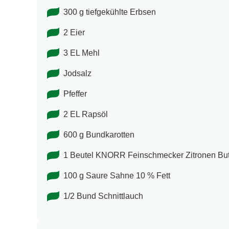
300 g tiefgekühlte Erbsen
2 Eier
3 EL Mehl
Jodsalz
Pfeffer
2 EL Rapsöl
600 g Bundkarotten
1 Beutel KNORR Feinschmecker Zitronen But
100 g Saure Sahne 10 % Fett
1/2 Bund Schnittlauch