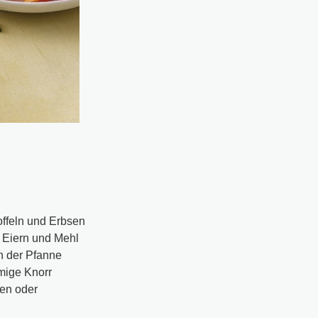
offeln und Erbsen
t Eiern und Mehl
in der Pfanne
emige Knorr
sen oder