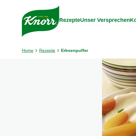
Gehe zu:
Inhalt
Footer
Suc
Rezepte
Unser Versprechen
Ko
Home
Rezepte
Erbsenpuffer