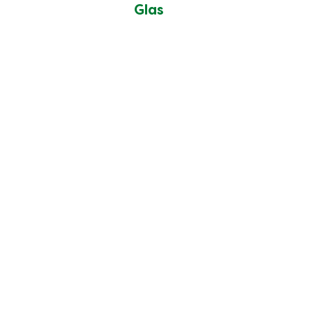
Glas
Ähnliche Rezepte