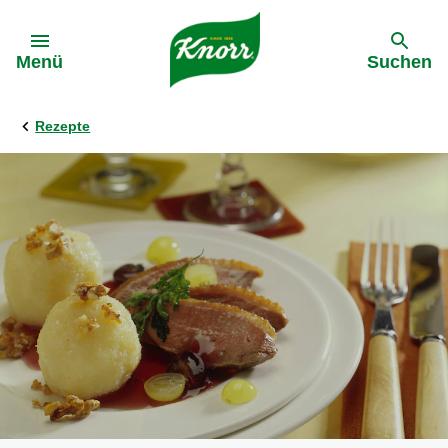
Gehe zu:
Menü
Suchen
Rezepte