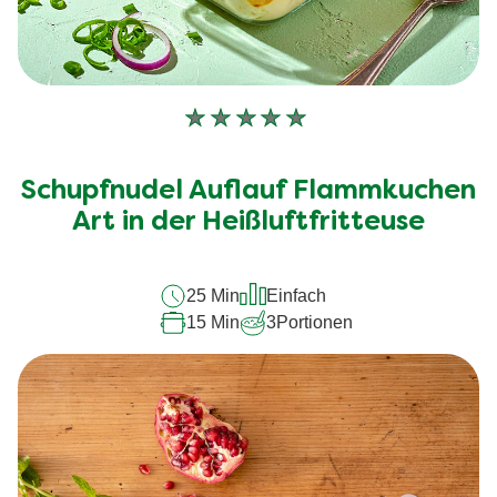
Keine
Bewertungen
für
Schupfnudel Auflauf Flammkuchen
dieses
recipe
Art in der Heißluftfritteuse
abgegeben
25 Min
Einfach
15 Min
3
Portionen