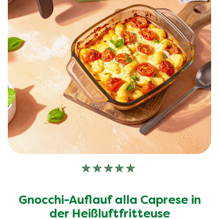
Keine
Bewertungen
für
Gnocchi-Auflauf alla Caprese in
dieses
recipe
der Heißluftfritteuse