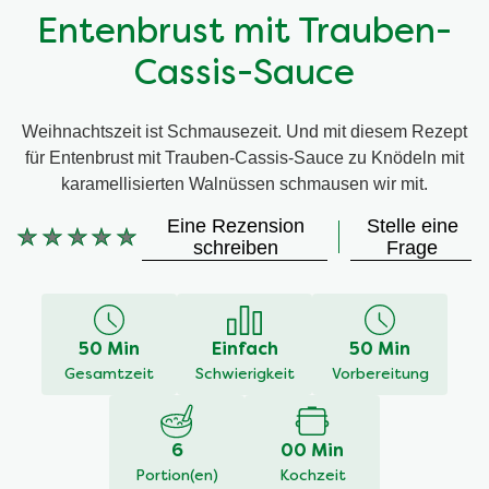
Entenbrust mit Trauben-
Cassis-Sauce
Weihnachtszeit ist Schmausezeit. Und mit diesem Rezept
für Entenbrust mit Trauben-Cassis-Sauce zu Knödeln mit
karamellisierten Walnüssen schmausen wir mit.
Eine Rezension
Stelle eine
Keine
schreiben
Frage
Bewertungen
für
dieses
recipe
50 Min
Einfach
50 Min
abgegeben
Gesamtzeit
Schwierigkeit
Vorbereitung
6
00 Min
Portion(en)
Kochzeit