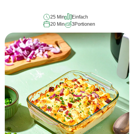
abgegeben
25 Min
Einfach
20 Min
3
Portionen