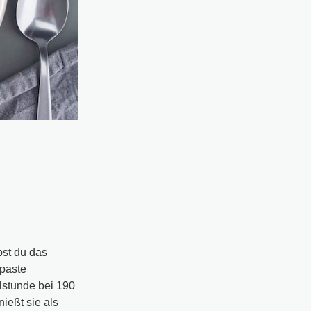
pst du das
hpaste
elstunde bei 190
ießt sie als