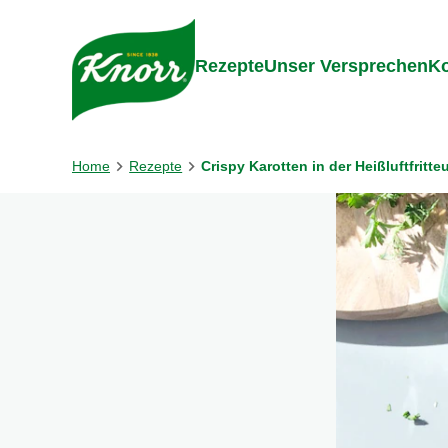
Gehe zu:
Inhalt
Footer
Suc
Rezepte
Unser Versprechen
Ko
Home
Rezepte
Crispy Karotten in der Heißluftfritte