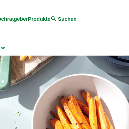
he
chratgeber
Produkte
Suchen
use