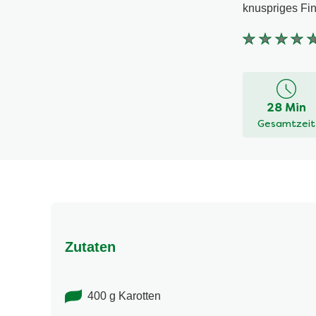
knuspriges Fin
Keine
Bewertung
für
dieses
28 Min
recipe
Gesamtzeit
abgegeben
Zutaten
400 g Karotten