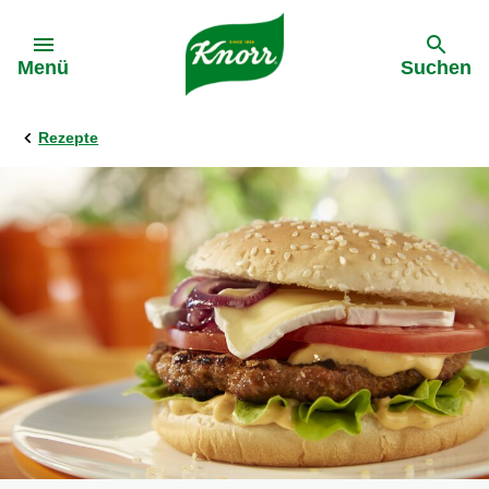
Gehe zu:
Menü
Suchen
Rezepte