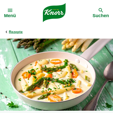
Gehe zu:
Menü
Suchen
Rezepte