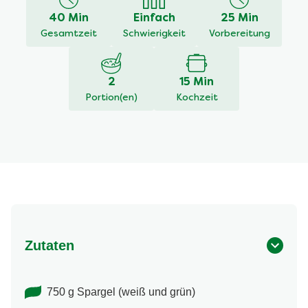
dieses
40 Min
Einfach
25 Min
recipe
Gesamtzeit
Schwierigkeit
Vorbereitung
abgegeben
2
15 Min
Portion(en)
Kochzeit
Zutaten
750 g Spargel (weiß und grün)