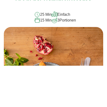
recipe
abgegeben
25 Min
Einfach
15 Min
3
Portionen