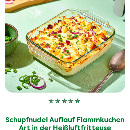
Keine
Bewertungen
für
Schupfnudel Auflauf Flammkuchen
dieses
Art in der Heißluftfritteuse