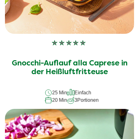
Keine
Bewertungen
für
Gnocchi-Auflauf alla Caprese in
dieses
der Heißluftfritteuse
recipe
abgegeben
25 Min
Einfach
20 Min
3
Portionen