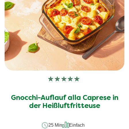
Keine
Bewertungen
für
Gnocchi-Auflauf alla Caprese in
dieses
recipe
der Heißluftfritteuse
abgegeben
25 Min
Einfach