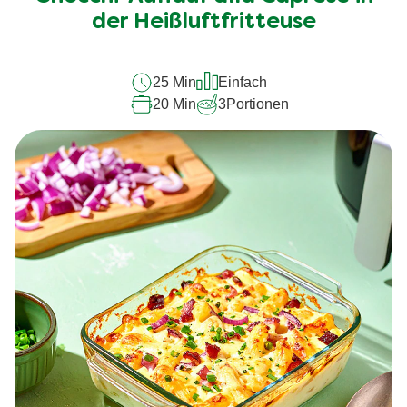
dieses
der Heißluftfritteuse
recipe
abgegeben
25 Min
Einfach
20 Min
3
Portionen