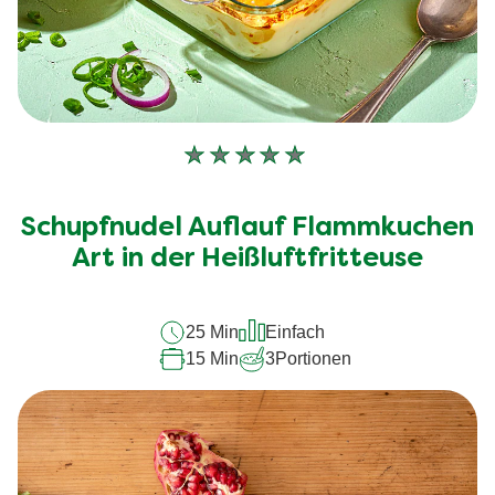
Keine
Bewertungen
für
Schupfnudel Auflauf Flammkuchen
dieses
Art in der Heißluftfritteuse
recipe
abgegeben
25 Min
Einfach
15 Min
3
Portionen