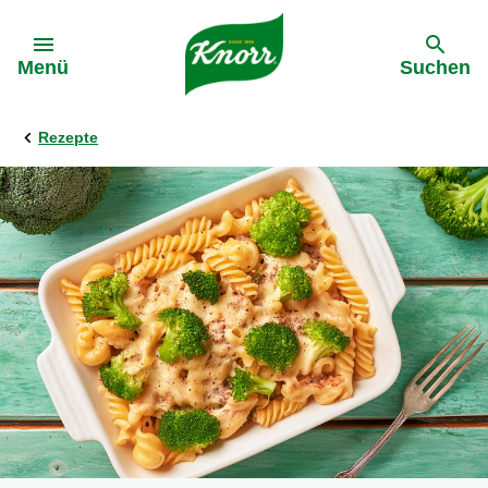
Gehe zu:
Menü
Suchen
Rezepte