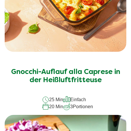
Keine
Bewertungen
für
Gnocchi-Auflauf alla Caprese in
dieses
der Heißluftfritteuse
recipe
abgegeben
25 Min
Einfach
20 Min
3
Portionen