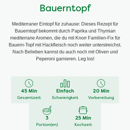
Bauerntopf
Mediterraner Eintopf für zuhause: Dieses Rezept für
Bauerntopf bekommt durch Paprika und Thymian
mediterrane Aromen, die du mit Knorr Familien-Fix für
Bauern-Topf mit Hackfleisch noch weiter unterstreichst.
Nach Belieben kannst du auch noch mit Oliven und
Peperoni garnieren. Leg los!
Eine Rezension
Stelle eine
schreiben
Frage
Keine
Bewertungen
für
dieses
45 Min
Einfach
20 Min
recipe
Gesamtzeit
Schwierigkeit
Vorbereitung
abgegeben