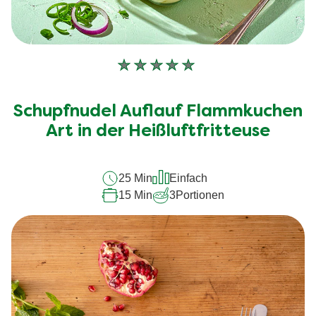
Keine
Bewertungen
für
Schupfnudel Auflauf Flammkuchen
dieses
recipe
Art in der Heißluftfritteuse
abgegeben
25 Min
Einfach
15 Min
3
Portionen