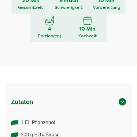
20 Min
Einfach
10 Min
abgegeben
Gesamtzeit
Schwierigkeit
Vorbereitung
4
10 Min
Portion(en)
Kochzeit
Zutaten
1 EL Pflanzenöl
300 g Schafskäse