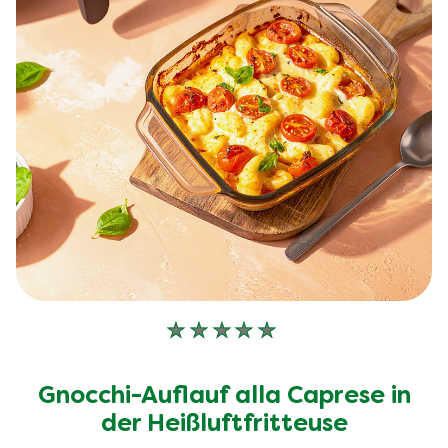
Keine
Bewertungen
für
Gnocchi-Auflauf alla Caprese in
dieses
recipe
der Heißluftfritteuse
abgegeben