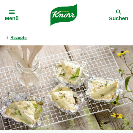
Gehe zu:
Menü
Suchen
Rezepte