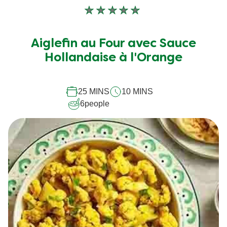
Aucune
évaluation
soumise
Aiglefin au Four avec Sauce
pour
Hollandaise à l'Orange
ce
recipe
25 MINS
10 MINS
6
people