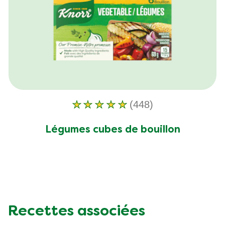
(448)
La
note
Légumes cubes de bouillon
moyenne
de
ce
Légumes
cubes
de
Recettes associées
bouillon