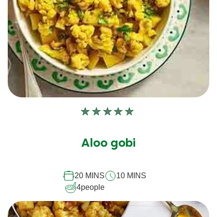
Aucune
évaluation
soumise
Aloo gobi
pour
ce
20 MINS
10 MINS
recipe
4
people