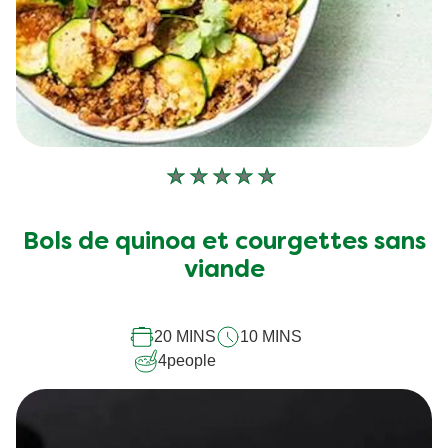
Aucune
évaluation
soumise
Bols de quinoa et courgettes sans
pour
viande
ce
recipe
20 MINS
10 MINS
4
people