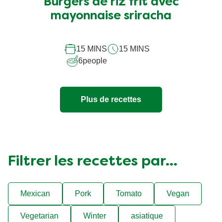
soumise
Burgers de riz frit avec
pour
mayonnaise sriracha
ce
recipe
15 MINS
15 MINS
6
people
Plus de recettes
Filtrer les recettes par...
Mexican
Pork
Tomato
Vegan
Vegetarian
Winter
asiatique