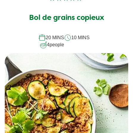
Aucune
évaluation
soumise
Bol de grains copieux
pour
ce
20 MINS
10 MINS
recipe
4
people