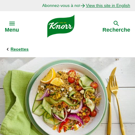
Abonnez-vous à notre infolettre
View this site in English
Skip to:
Menu
Recherche
Recettes
Précédent
Explorer
Recettes avec Bouillon
Recettes par Ingrédient
Recettes par Occasion