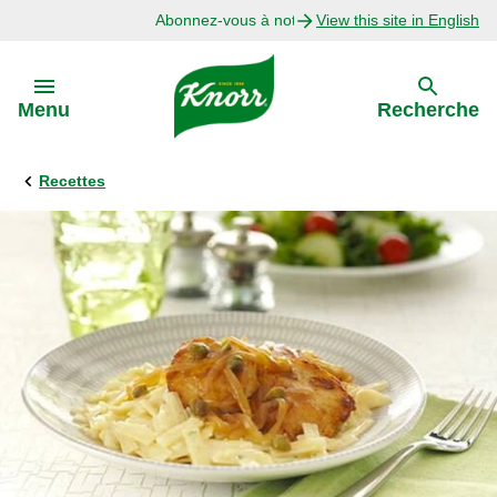
Abonnez-vous à notre infolettre
View this site in English
Skip to:
Menu
Recherche
Recettes
Précédent
Explorer
Recettes avec Bouillon
Recettes par Ingrédient
Recettes par Occasion