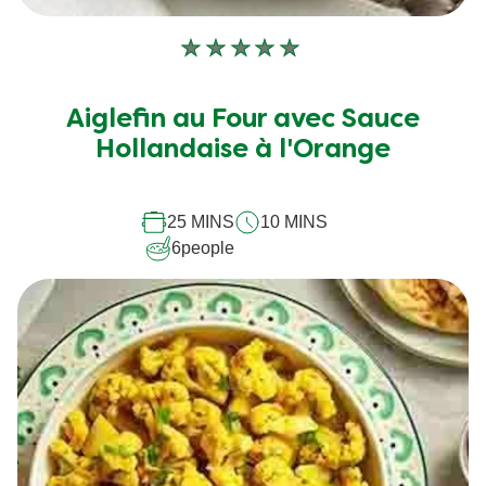
Aucune
évaluation
soumise
Aiglefin au Four avec Sauce
pour
Hollandaise à l'Orange
ce
recipe
25 MINS
10 MINS
6
people