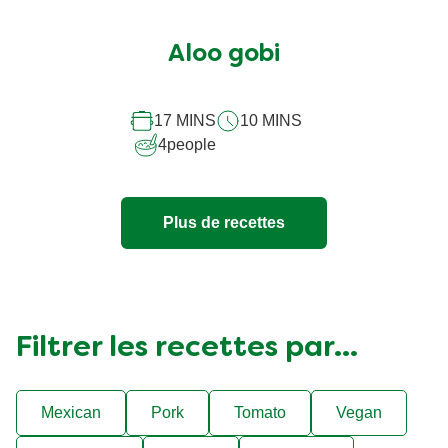
évaluation
soumise
Aloo gobi
pour
ce
17 MINS
10 MINS
recipe
4
people
Plus de recettes
Filtrer les recettes par...
Mexican
Pork
Tomato
Vegan