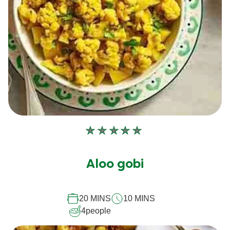
Aucune
évaluation
soumise
Aloo gobi
pour
ce
20 MINS
10 MINS
recipe
4
people