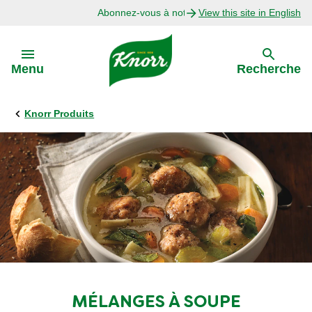
Abonnez-vous à notre infolettre
View this site in English
Skip to:
Menu
Recherche
Knorr Produits
Précédent
Explorer
Recettes avec Bouillon
Recettes par Ingrédient
Recettes par Occasion
MÉLANGES À SOUPE