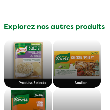
minestrone
est
de
2.1
Explorez nos autres produits
sur
5
à
partir
de
35
notes.
Produits Selects
Bouillon