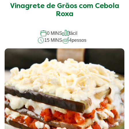
média
Vinagrete de Grãos com Cebola
deste
Vinagrete
Roxa
de
Grãos
com
0 MINS
fácil
Cebola
15 MINS
4
pessos
Roxa
é
3.7
de
5
de
3
classificações.