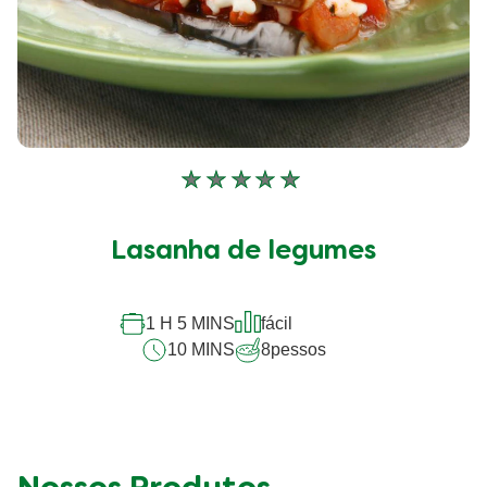
Nenhuma
avaliação
enviada
Lasanha de legumes
para
este
recipe
1 H 5 MINS
fácil
10 MINS
8
pessos