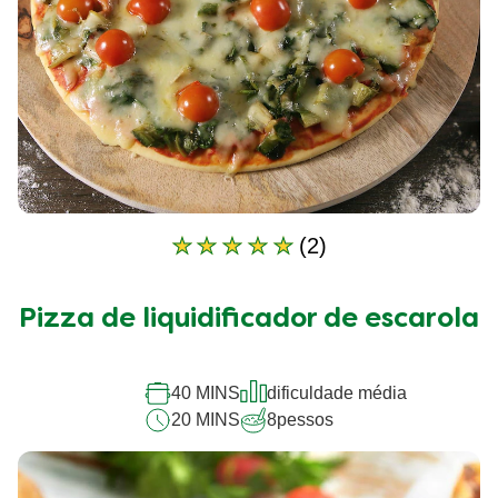
(2)
A
classificação
média
Pizza de liquidificador de escarola
deste
Pizza
de
liquidificador
40 MINS
dificuldade média
de
20 MINS
8
pessos
escarola
é
5.0