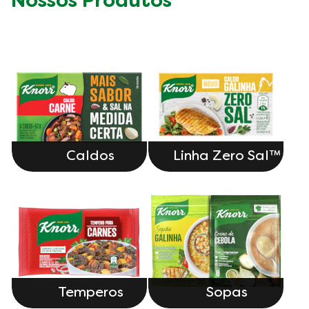
Nossos Produtos
Caldos
Linha Zero Sal™
Temperos
Sopas