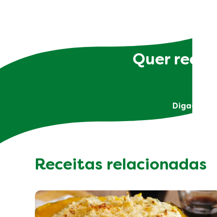
Quer receb
Diga-nos q
Receitas relacionadas