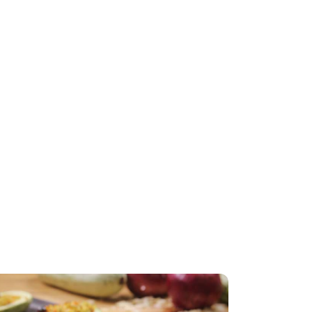
 sobre como
?
s do resto.