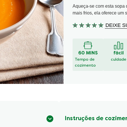
Aqueça-se com esta sopa de
mais frios, ela oferece um
DEIXE S
Nenhuma
avaliação
enviada
para
este
60 MINS
fácil
recipe
Tempo de
culdade
cozimento
Instruções de cozime