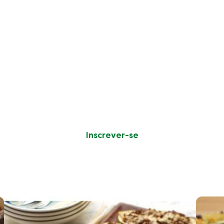
er receitas, dicas e truques
comer de forma sustentável
uais são as suas preferências culinárias e nós tratamo
Inscrever-se