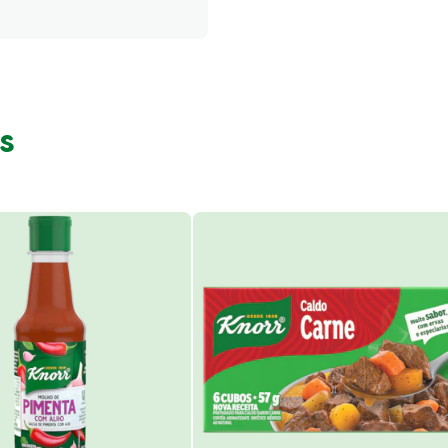
28.848 kcal
s