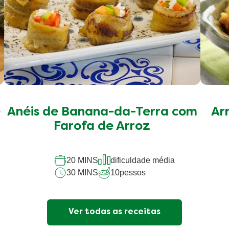
e
Anéis de Banana-da-Terra com
Ar
Farofa de Arroz
20 MINS
dificuldade média
30 MINS
10
pessos
Ver todas as receitas