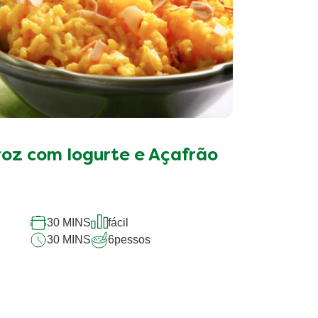
roz com Iogurte e Açafrão
30 MINS
fácil
30 MINS
6
pessos