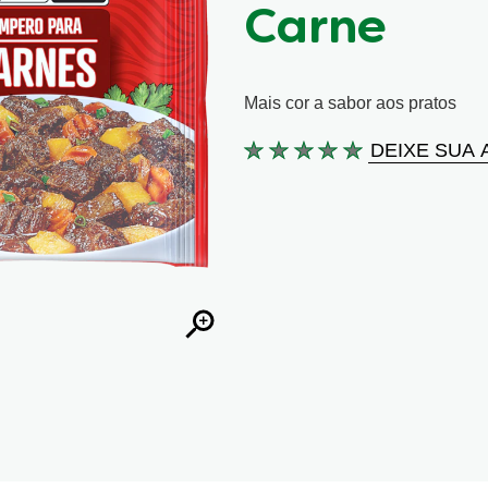
Carne
Mais cor a sabor aos pratos
DEIXE SUA 
Nenhuma
avaliação
enviada
para
este
product