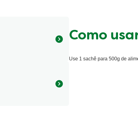
Como usa
egetal, orégano, alho,
Use 1 sachê para 500g de alim
louro, realçadores de sabor
lato dissódico, aromatizantes
8 kcal
1.3 g
0.1 g