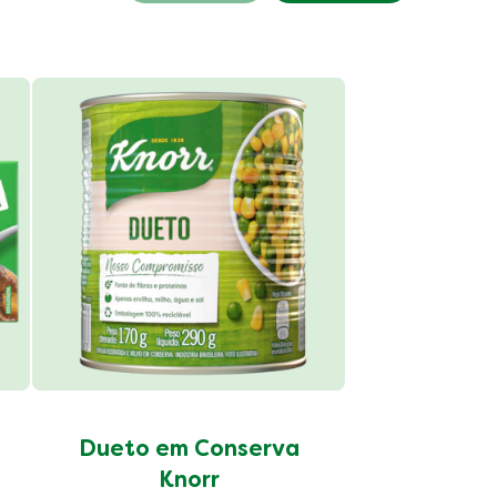
Grão d
Conser
Dueto em Conserva
Knorr