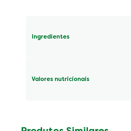
Ingredientes
sal, açúcar, maltodextrina, pimenta-preta, óleo v
concentrado natural de cebola, salsa, cominho, 
glutamato de sódio, inosinato dissódico e guani
e corante extrato de urucum base bixina.
Valores nutricionais
Valor energético (kcal)
Carboidratos
Gorduras totais