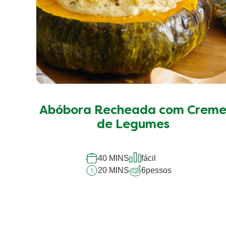
Abóbora Recheada com Crem
de Legumes
40 MINS
fácil
20 MINS
6
pessos