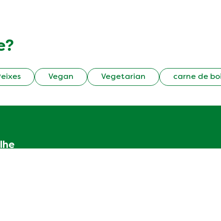
e?
eixes
Vegan
Vegetarian
carne de bo
lhe