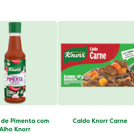
0 g
1202 mg
0 g
0.5 g
0.8 g
 de Pimenta com
Caldo Knorr Carne
Alho Knorr