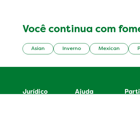
Você continua com fom
Asian
Inverno
Mexican
P
Jurídico
Ajuda
Parti
Aviso de cookies
Sobre Knorr
Aviso de Privacidade
Perguntas Frequentes
Definições de Cookies
Contato
Aviso Legal
Inscrever-se