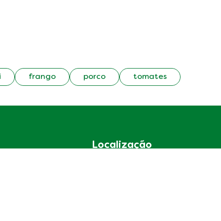
i
frango
porco
tomates
Localização
Brazil
Mudar localização