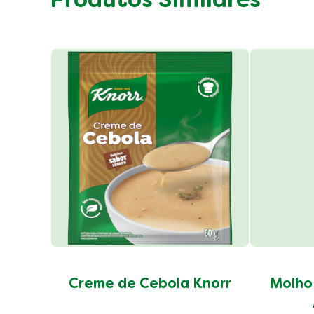
Produtos Similares
Gorduras saturadas
Sódio
Fibras alimentares
Proteínas
Açúcares totais
Creme de Cebola Knorr
Molho